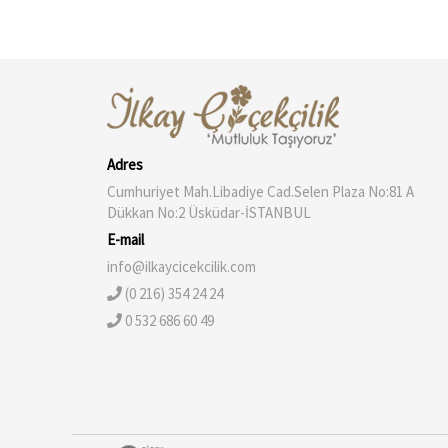
Adres
Cumhuriyet Mah.Libadiye Cad.Selen Plaza No:81 A
Dükkan No:2 Üsküdar-İSTANBUL
E-mail
info@ilkaycicekcilik.com
(0 216) 354 24 24
0 532 686 60 49