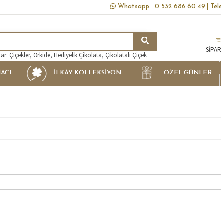
Whatsapp : 0 532 686 60 49
| Te
SİPAR
r: Çiçekler, Orkide, Hediyelik Çikolata, Çikolatalı Çiçek
ACI
İLKAY KOLLEKSIYON
ÖZEL GÜNLER