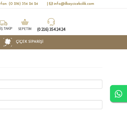
lefon: (0 216) 354 24 24
|
info@ilkaycicekcilik.com
İŞ TAKİP
SEPETİM
(0 216) 354 24 24
ÇIÇEK SIPARIŞI