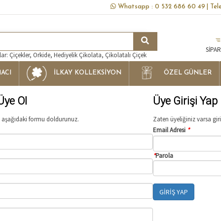
Whatsapp : 0 532 686 60 49
| Te
SİPAR
r: Çiçekler, Orkide, Hediyelik Çikolata, Çikolatalı Çiçek
ACI
İLKAY KOLLEKSIYON
ÖZEL GÜNLER
ye Ol
Üye Girişi Yap
 aşağıdaki formu doldurunuz.
Zaten üyeliğiniz varsa giri
Email Adresi
*
*
Parola
GİRİŞ YAP