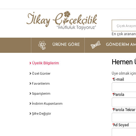
En çok arananla
ÜRÜNE GÖRE
GÖNDERİM AM
Hemen Ü
Üyelik Bilgilerim
Üye olmak için
Özel Günler
*
E-mail
Favorilerim
Siparişlerim
*
Parola
İndirim Kuponlarım
*
Parola Tekrar
Şifre Değiştir
*
Ad Soyad