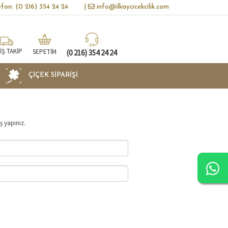
lefon: (0 216) 354 24 24
|
info@ilkaycicekcilik.com
İŞ TAKİP
SEPETİM
(0 216) 354 24 24
ÇIÇEK SIPARIŞI
ş yapınız.